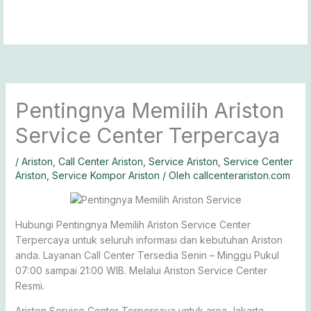
Lewati
ke
konten
Pentingnya Memilih Ariston
Service Center Terpercaya
/
Ariston
,
Call Center Ariston
,
Service Ariston
,
Service Center
Ariston
,
Service Kompor Ariston
/ Oleh
callcenterariston.com
Hubungi Pentingnya Memilih Ariston Service Center
Terpercaya untuk seluruh informasi dan kebutuhan Ariston
anda. Layanan Call Center Tersedia Senin – Minggu Pukul
07:00 sampai 21:00 WIB. Melalui Ariston Service Center
Resmi.
Ariston Service Center Terpercaya untuk area Jakarta