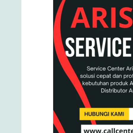
Cara
Mudah
Mengatur
Janji
dengan
Ariston
Service
Center