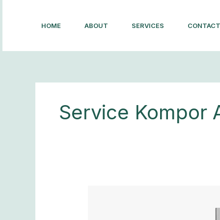
Lewati
ke
HOME
ABOUT
SERVICES
CONTAC
konten
Service Kompor A
Bagaimana
Cara
Menemukan