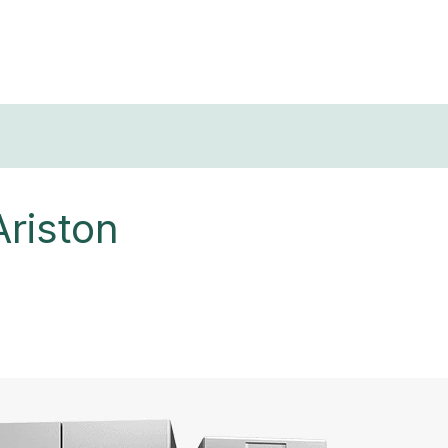
T
riston