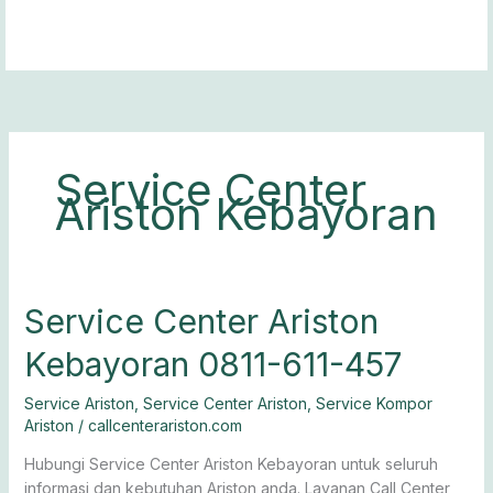
Lewati
ke
konten
Service Center
Ariston Kebayoran
Service
Service Center Ariston
Center
Kebayoran 0811-611-457
Ariston
Kebayoran
Service Ariston
,
Service Center Ariston
,
Service Kompor
0811-
Ariston
/
callcenterariston.com
611-
457
Hubungi Service Center Ariston Kebayoran untuk seluruh
informasi dan kebutuhan Ariston anda. Layanan Call Center