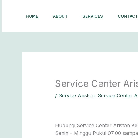
Lewati
ke
HOME
ABOUT
SERVICES
CONTAC
konten
Service Center Ari
/
Service Ariston
,
Service Center A
Hubungi Service Center Ariston Ke
Senin – Minggu Pukul 07:00 sampai 