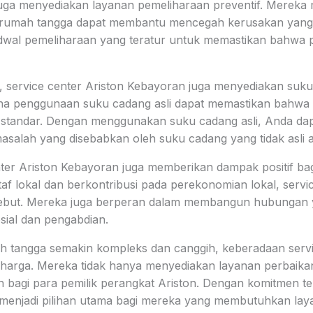
ni juga menyediakan layanan pemeliharaan preventif. Mer
 rumah tangga dapat membantu mencegah kerusakan yang le
dwal pemeliharaan yang teratur untuk memastikan bahwa p
, service center Ariston Kebayoran juga menyediakan suku 
arena penggunaan suku cadang asli dapat memastikan bahw
i standar. Dengan menggunakan suku cadang asli, Anda d
alah yang disebabkan oleh suku cadang yang tidak asli at
nter Ariston Kebayoran juga memberikan dampak positif ba
af lokal dan berkontribusi pada perekonomian lokal, servic
tersebut. Mereka juga berperan dalam membangun hubungan
osial dan pengabdian.
 tangga semakin kompleks dan canggih, keberadaan servic
rharga. Mereka tidak hanya menyediakan layanan perbaikan
an bagi para pemilik perangkat Ariston. Dengan komitmen t
us menjadi pilihan utama bagi mereka yang membutuhkan la