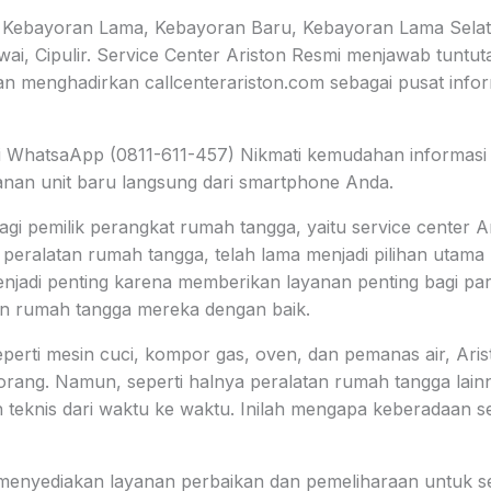
, Kebayoran Lama, Kebayoran Baru, Kebayoran Lama Sela
i, Cipulir. Service Center Ariston Resmi menjawab tuntutan
 menghadirkan callcenterariston.com sebagai pusat infor
i WhatsaApp (0811-611-457) Nikmati kemudahan informasi m
an unit baru langsung dari smartphone Anda.
agi pemilik perangkat rumah tangga, yaitu service center A
 peralatan rumah tangga, telah lama menjadi pilihan utama
menjadi penting karena memberikan layanan penting bagi pa
n rumah tangga mereka dengan baik.
rti mesin cuci, kompor gas, oven, dan pemanas air, Arist
orang. Namun, seperti halnya peralatan rumah tangga lainn
teknis dari waktu ke waktu. Inilah mengapa keberadaan se
menyediakan layanan perbaikan dan pemeliharaan untuk se