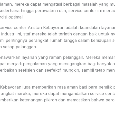
laman, mereka dapat mengatasi berbagai masalah yang mun
 sederhana hingga perawatan rutin, service center ini men
isi optimal.
service center Ariston Kebayoran adalah keandalan laya
dustri ini, staf mereka telah terlatih dengan baik untuk 
ami pentingnya perangkat rumah tangga dalam kehidupan s
 setiap pelanggan.
uga menawarkan layanan yang ramah pelanggan. Mereka me
pat menjadi pengalaman yang menegangkan bagi banyak or
baikan seefisien dan seefektif mungkin, sambil tetap men
 Kebayoran juga memberikan rasa aman bagi para pemilik 
angkat mereka, mereka dapat mengandalkan service center
 memberikan ketenangan pikiran dan memastikan bahwa per