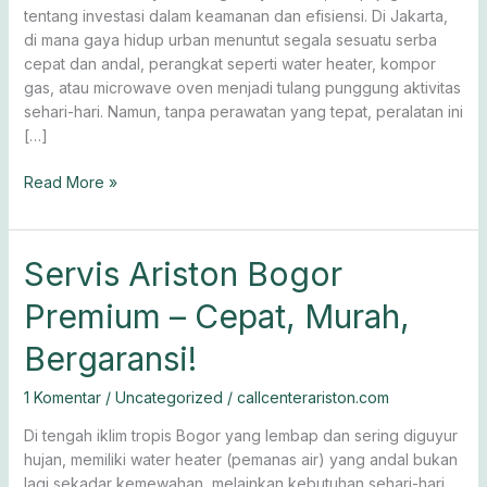
Hari
tentang investasi dalam keamanan dan efisiensi. Di Jakarta,
Ini!
di mana gaya hidup urban menuntut segala sesuatu serba
cepat dan andal, perangkat seperti water heater, kompor
gas, atau microwave oven menjadi tulang punggung aktivitas
sehari-hari. Namun, tanpa perawatan yang tepat, peralatan ini
[…]
Read More »
Servis
Servis Ariston Bogor
Ariston
Premium – Cepat, Murah,
Bogor
Premium
Bergaransi!
–
Cepat,
1 Komentar
/
Uncategorized
/
callcenterariston.com
Murah,
Bergaransi!
Di tengah iklim tropis Bogor yang lembap dan sering diguyur
hujan, memiliki water heater (pemanas air) yang andal bukan
lagi sekadar kemewahan, melainkan kebutuhan sehari-hari.