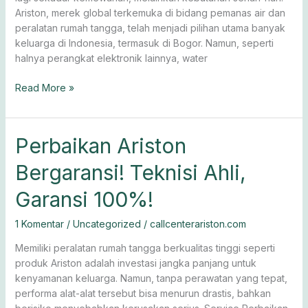
Ariston, merek global terkemuka di bidang pemanas air dan
peralatan rumah tangga, telah menjadi pilihan utama banyak
keluarga di Indonesia, termasuk di Bogor. Namun, seperti
halnya perangkat elektronik lainnya, water
Read More »
Perbaikan
Perbaikan Ariston
Ariston
Bergaransi! Teknisi Ahli,
Bergaransi!
Teknisi
Garansi 100%!
Ahli,
Garansi
1 Komentar
/
Uncategorized
/
callcenterariston.com
100%!
Memiliki peralatan rumah tangga berkualitas tinggi seperti
produk Ariston adalah investasi jangka panjang untuk
kenyamanan keluarga. Namun, tanpa perawatan yang tepat,
performa alat-alat tersebut bisa menurun drastis, bahkan