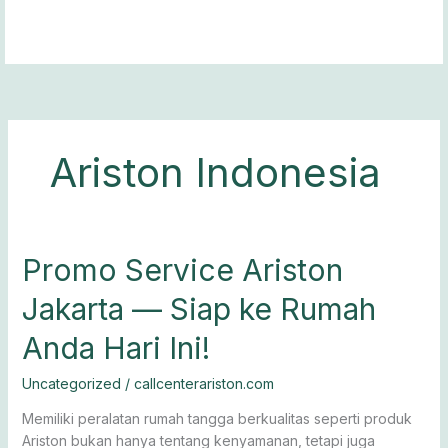
Lewati
ke
konten
Ariston Indonesia
Promo
Promo Service Ariston
Service
Jakarta — Siap ke Rumah
Ariston
Jakarta
Anda Hari Ini!
—
Siap
Uncategorized
/
callcenterariston.com
ke
Rumah
Memiliki peralatan rumah tangga berkualitas seperti produk
Anda
Ariston bukan hanya tentang kenyamanan, tetapi juga