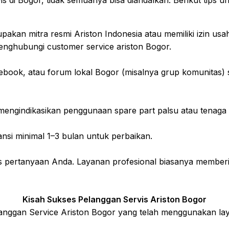
s di Bogor, tidak semuanya bisa diandalkan. Berikut tips un
kan mitra resmi Ariston Indonesia atau memiliki izin usah
menghubungi customer service ariston Bogor.
ebook, atau forum lokal Bogor (misalnya grup komunitas) s
engindikasikan penggunaan spare part palsu atau tenaga ke
nsi minimal 1–3 bulan untuk perbaikan.
pertanyaan Anda. Layanan profesional biasanya memberika
Kisah Sukses Pelanggan Servis Ariston Bogor
langgan Service Ariston Bogor yang telah menggunakan lay