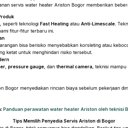
 layanan servis water heater Ariston Bogor memberikan bebe
Produk
, seperti teknologi
Fast Heating
atau
Anti-Limescale
. Tek
 fitur-fitur terbaru ini.
an
barangan bisa berisiko menyebabkan korsleting atau keboco
 ketat untuk menghindari risiko tersebut.
dern
ter
,
pressure gauge
, dan
thermal camera
, teknisi mampu
on Bogor menyediakan rincian biaya sebelum pekerjaan dim
a:
Panduan perawatan water heater Ariston oleh teknisi 
Tips Memilih Penyedia Servis Ariston di Bogor