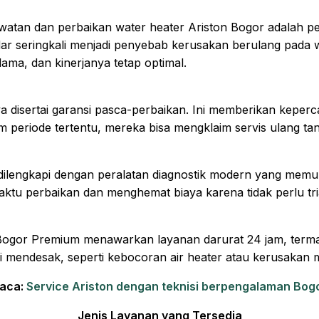
atan dan perbaikan water heater Ariston Bogor adalah pen
dar seringkali menjadi penyebab kerusakan berulang pada
lama, dan kinerjanya tetap optimal.
a disertai garansi pasca-perbaikan. Ini memberikan keper
am periode tertentu, mereka bisa mengklaim servis ulang t
r dilengkapi dengan peralatan diagnostik modern yang memun
aktu perbaikan dan menghemat biaya karena tidak perlu tria
Bogor Premium menawarkan layanan darurat 24 jam, termas
uasi mendesak, seperti kebocoran air heater atau kerusaka
aca:
Service Ariston dengan teknisi berpengalaman Bog
Jenis Layanan yang Tersedia