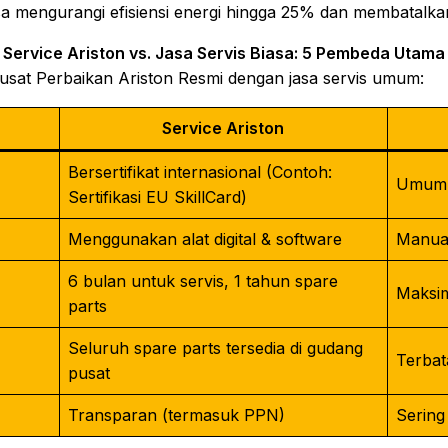
 mengurangi efisiensi energi hingga 25% dan membatalkan
Service Ariston vs. Jasa Servis Biasa: 5 Pembeda Utama
Pusat Perbaikan Ariston Resmi dengan jasa servis umum:
Service Ariston
Bersertifikat internasional (Contoh:
Umumny
Sertifikasi EU SkillCard)
Menggunakan alat digital & software
Manual
6 bulan untuk servis, 1 tahun spare
Maksim
parts
Seluruh spare parts tersedia di gudang
Terbat
pusat
Transparan (termasuk PPN)
Sering