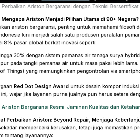
Perbaikan Ariston Bergaransi dengan Teknisi Bersertifikat
Mengapa Ariston Menjadi Pilihan Utama di 90+ Negara?
n ariston bergaransi, penting untuk memahami filosofi d
on Indonesia kini menjadi salah satu produsen peralatan pe
i 8% pasar global berkat inovasi seperti:
ingga 30% dengan sistem pemanas air tenaga surya hybrid
pur pada tangki pemanas air untuk masa pakai lebih lama.
et of Things) yang memungkinkan pengontrolan via smartph
argaan
Red Dot Design Award
untuk desain kompor induksi
 ini, wajar jika layanan purna jualnya pun harus setara de
 Ariston Bergaransi Resmi: Jaminan Kualitas dan Ketah
at Perbaikan Ariston: Beyond Repair, Menjaga Keberlanj
sekadar memperbaiki kerusakan, tetapi juga memastikan p
am tentang layanannya: