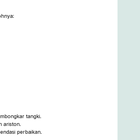
ohnya:
mbongkar tangki.
 ariston.
endasi perbaikan.