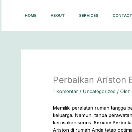
Lewati
ke
HOME
ABOUT
SERVICES
CONTAC
konten
Perbaikan Ariston B
1 Komentar
/
Uncategorized
/ Oleh
Memiliki peralatan rumah tangga be
keluarga. Namun, tanpa perawatan 
kerusakan serius.
Service Perbaik
Ariston di rumah Anda tetap optima