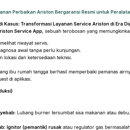
anan Perbaikan Ariston Bergaransi Resmi untuk Perala
di Kasus: Transformasi Layanan Service Ariston di Era Dig
riston Service App
, sebuah terobosan yang memungkinka
elihat riwayat servis.
iagnosa awal tanpa perlu kunjungan.
 lokasi dan ketersediaan teknisi.
ang ibu rumah tangga berhasil memperbaiki pemanas airnya
t di aplikasi.
duksi)
yebab:
Lubang burner tersumbat sisa makanan atau debu
b:
Ignitor (pemantik) rusak
atau regulator gas bermasala