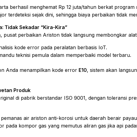
arta berhasil menghemat Rp 12 juta/tahun berkat program m
or terdeteksi sejak dini, sehingga biaya perbaikan tidak 
a: Tidak Sekadar “Kira-Kira”
 pusat perbaikan Ariston tidak langsung membongkar alat
lisis kode error pada peralatan berbasis IoT.
andu teknisi pemula dalam memperbaiki model terbaru.
ston Anda menampilkan kode error
E10
, sistem akan langsu
wetan Produk
iginal di pabrik berstandar ISO 9001, dengan toleransi pre
pemanas air ariston anti-korosi untuk daerah berair payau
r pada kompor gas yang memutus aliran gas jika api pada