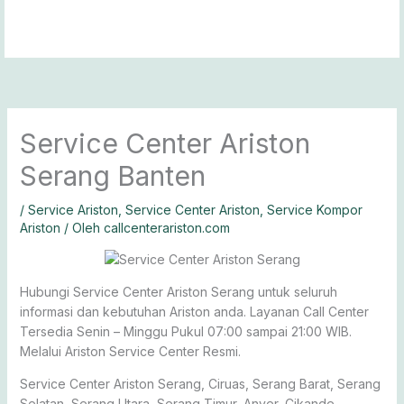
Lewati
ke
konten
Service Center Ariston
Serang Banten
/
Service Ariston
,
Service Center Ariston
,
Service Kompor
Ariston
/ Oleh
callcenterariston.com
Hubungi Service Center Ariston Serang untuk seluruh
informasi dan kebutuhan Ariston anda. Layanan Call Center
Tersedia Senin – Minggu Pukul 07:00 sampai 21:00 WIB.
Melalui Ariston Service Center Resmi.
Service Center Ariston Serang, Ciruas, Serang Barat, Serang
Selatan, Serang Utara, Serang Timur, Anyer, Cikande,