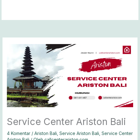
Lewati
ke
konten
Service Center Ariston Bali
4 Komentar
/
Ariston Bali
,
Service Ariston Bali
,
Service Center
Ariston Bali
/ Oleh
callcenterariston.com