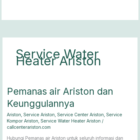
Lewati
ke
konten
Service Water
Heater Ariston
Pemanas
Pemanas air Ariston dan
air
Keunggulannya
Ariston
dan
Ariston
,
Service Ariston
,
Service Center Ariston
,
Service
Keunggulannya
Kompor Ariston
,
Service Water Heater Ariston
/
callcenterariston.com
Hubungi Pemanas air Ariston untuk seluruh informasi dan