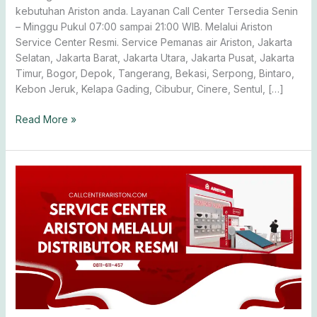
kebutuhan Ariston anda. Layanan Call Center Tersedia Senin
– Minggu Pukul 07:00 sampai 21:00 WIB. Melalui Ariston
Service Center Resmi. Service Pemanas air Ariston, Jakarta
Selatan, Jakarta Barat, Jakarta Utara, Jakarta Pusat, Jakarta
Timur, Bogor, Depok, Tangerang, Bekasi, Serpong, Bintaro,
Kebon Jeruk, Kelapa Gading, Cibubur, Cinere, Sentul, […]
Read More »
Service
Ariston
0811-
611-
457
Distributor
Resmi