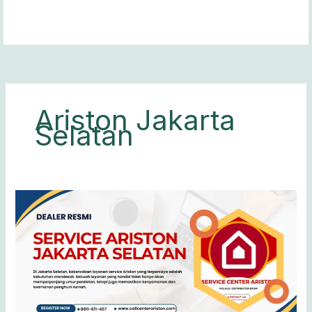
Lewati
ke
konten
Ariston Jakarta
Selatan
Service
Ariston
Jakarta
Selatan
0811-
611-
457