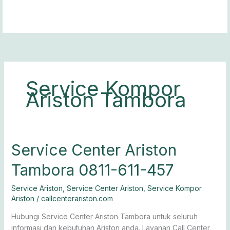
Lewati
ke
konten
Service Kompor
Ariston Tambora
Service
Service Center Ariston
Center
Tambora 0811-611-457
Ariston
Tambora
Service Ariston
,
Service Center Ariston
,
Service Kompor
0811-
Ariston
/
callcenterariston.com
611-
457
Hubungi Service Center Ariston Tambora untuk seluruh
informasi dan kebutuhan Ariston anda. Layanan Call Center