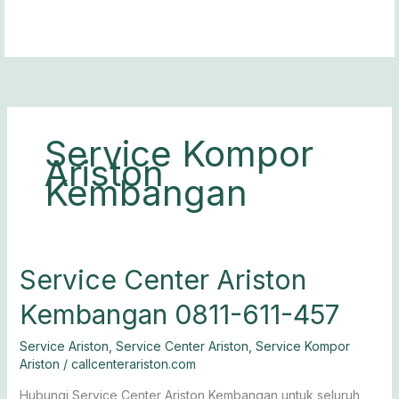
Lewati
ke
konten
Service Kompor
Ariston
Kembangan
Service
Service Center Ariston
Center
Kembangan 0811-611-457
Ariston
Kembangan
Service Ariston
,
Service Center Ariston
,
Service Kompor
0811-
Ariston
/
callcenterariston.com
611-
457
Hubungi Service Center Ariston Kembangan untuk seluruh