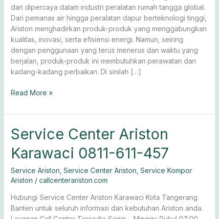
dan dipercaya dalam industri peralatan rumah tangga global.
Dari pemanas air hingga peralatan dapur berteknologi tinggi,
Ariston menghadirkan produk-produk yang menggabungkan
kualitas, inovasi, serta efisiensi energi. Namun, seiring
dengan penggunaan yang terus menerus dan waktu yang
berjalan, produk-produk ini membutuhkan perawatan dan
kadang-kadang perbaikan. Di sinilah […]
Read More »
Service
Service Center Ariston
Center
Karawaci 0811-611-457
Ariston
Karawaci
Service Ariston
,
Service Center Ariston
,
Service Kompor
0811-
Ariston
/
callcenterariston.com
611-
457
Hubungi Service Center Ariston Karawaci Kota Tangerang
Banten untuk seluruh informasi dan kebutuhan Ariston anda.
Layanan Call Center Tersedia Senin – Minggu Pukul 07:00