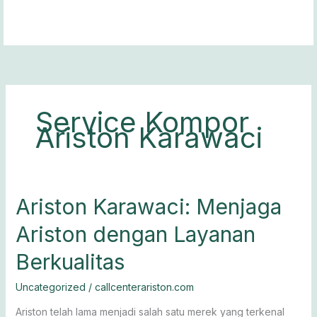
Lewati
ke
konten
Service Kompor
Ariston Karawaci
Ariston
Ariston Karawaci: Menjaga
Karawaci:
Ariston dengan Layanan
Menjaga
Ariston
Berkualitas
dengan
Layanan
Uncategorized
/
callcenterariston.com
Berkualitas
Ariston telah lama menjadi salah satu merek yang terkenal