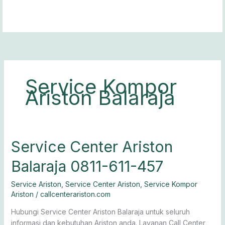
Lewati
ke
konten
Service Kompor
Ariston Balaraja
Service
Service Center Ariston
Center
Balaraja 0811-611-457
Ariston
Balaraja
Service Ariston
,
Service Center Ariston
,
Service Kompor
0811-
Ariston
/
callcenterariston.com
611-
457
Hubungi Service Center Ariston Balaraja untuk seluruh
informasi dan kebutuhan Ariston anda. Layanan Call Center