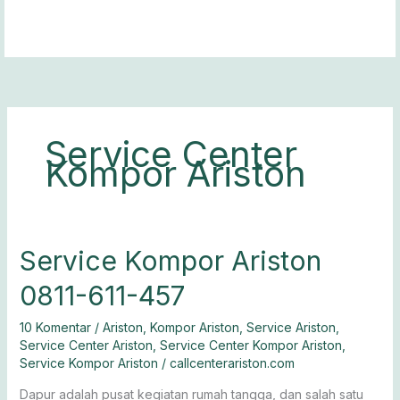
Lewati
ke
konten
Service Center
Kompor Ariston
Service
Service Kompor Ariston
Kompor
0811-611-457
Ariston
0811-
10 Komentar
/
Ariston
,
Kompor Ariston
,
Service Ariston
,
611-
Service Center Ariston
,
Service Center Kompor Ariston
,
457
Service Kompor Ariston
/
callcenterariston.com
Dapur adalah pusat kegiatan rumah tangga, dan salah satu