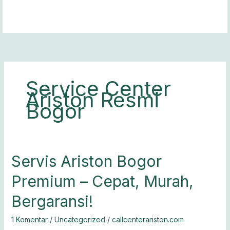
Lewati
ke
konten
Service Center
Ariston Resmi
Bogor
Servis
Servis Ariston Bogor
Ariston
Premium – Cepat, Murah,
Bogor
Premium
Bergaransi!
–
Cepat,
1 Komentar
/
Uncategorized
/
callcenterariston.com
Murah,