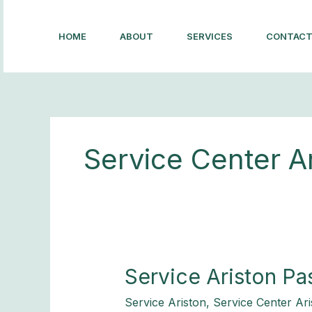
Lewati
ke
HOME
ABOUT
SERVICES
CONTAC
konten
Service Center A
Service
Service Ariston Pa
Ariston
Service Ariston
,
Service Center Ari
Pasar