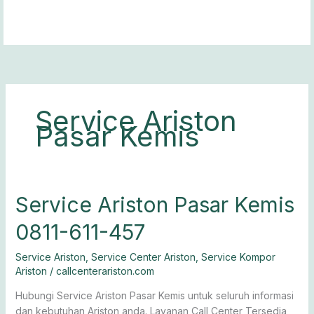
Lewati
ke
konten
Service Ariston
Pasar Kemis
Service
Service Ariston Pasar Kemis
Ariston
0811-611-457
Pasar
Kemis
Service Ariston
,
Service Center Ariston
,
Service Kompor
0811-
Ariston
/
callcenterariston.com
611-
457
Hubungi Service Ariston Pasar Kemis untuk seluruh informasi
dan kebutuhan Ariston anda. Layanan Call Center Tersedia