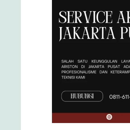
Pusat
0811-
611-
457