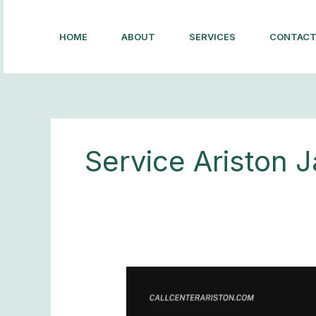
Lewati
ke
HOME
ABOUT
SERVICES
CONTAC
konten
Service Ariston 
Service
Ariston
Jakarta