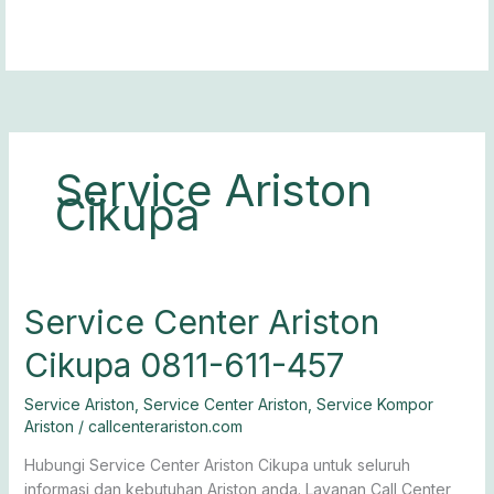
Lewati
ke
konten
Service Ariston
Cikupa
Service
Service Center Ariston
Center
Cikupa 0811-611-457
Ariston
Cikupa
Service Ariston
,
Service Center Ariston
,
Service Kompor
0811-
Ariston
/
callcenterariston.com
611-
457
Hubungi Service Center Ariston Cikupa untuk seluruh
informasi dan kebutuhan Ariston anda. Layanan Call Center