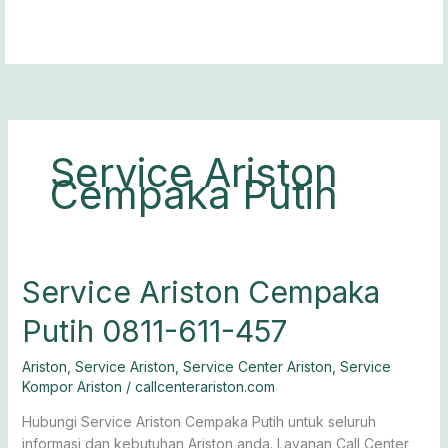
Lewati
ke
konten
Service Ariston
Cempaka Putih
Service
Service Ariston Cempaka
Ariston
Putih 0811-611-457
Cempaka
Putih
Ariston
,
Service Ariston
,
Service Center Ariston
,
Service
0811-
Kompor Ariston
/
callcenterariston.com
611-
457
Hubungi Service Ariston Cempaka Putih untuk seluruh
informasi dan kebutuhan Ariston anda. Layanan Call Center