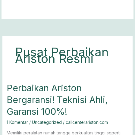
Lewati
ke
konten
Pusat Perbaikan
Ariston Resmi
Perbaikan
Perbaikan Ariston
Ariston
Bergaransi! Teknisi Ahli,
Bergaransi!
Teknisi
Garansi 100%!
Ahli,
Garansi
1 Komentar
/
Uncategorized
/
callcenterariston.com
100%!
Memiliki peralatan rumah tangga berkualitas tinggi seperti