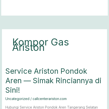
Lewati
ke
konten
Kompor Gas
Ariston
Service
Service Ariston Pondok
Ariston
Aren — Simak Rinciannya di
Pondok
Aren
Sini!
— Simak
Rinciannya
Uncategorized
/
callcenterariston.com
di
Sini!
Hubungi Service Ariston Pondok Aren Tangerang Selatan