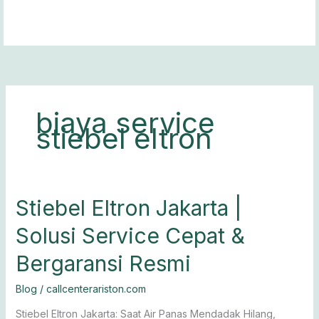
Lewati
ke
konten
biaya service
stiebel eltron
Stiebel
Stiebel Eltron Jakarta |
Eltron
Solusi Service Cepat &
Jakarta
|
Bergaransi Resmi
Solusi
Service
Blog
/
callcenterariston.com
Cepat
&
Stiebel Eltron Jakarta: Saat Air Panas Mendadak Hilang,