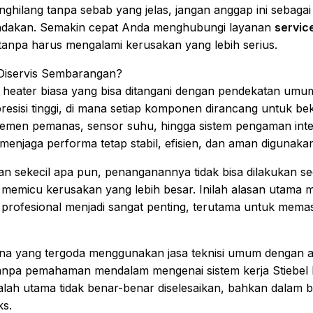
enghilang tanpa sebab yang jelas, jangan anggap ini sebaga
indakan. Semakin cepat Anda menghubungi layanan
service
tanpa harus mengalami kerusakan yang lebih serius.
 Diservis Sembarangan?
r heater biasa yang bisa ditangani dengan pendekatan umum
esisi tinggi, di mana setiap komponen dirancang untuk beke
elemen pemanas, sensor suhu, hingga sistem pengaman int
menjaga performa tetap stabil, efisien, dan aman digunakan 
guan sekecil apa pun, penanganannya tidak bisa dilakukan 
a memicu kerusakan yang lebih besar. Inilah alasan utam
profesional menjadi sangat penting, terutama untuk memast
na yang tergoda menggunakan jasa teknisi umum dengan al
anpa pemahaman mendalam mengenai sistem kerja Stiebel El
salah utama tidak benar-benar diselesaikan, bahkan dalam
ks.