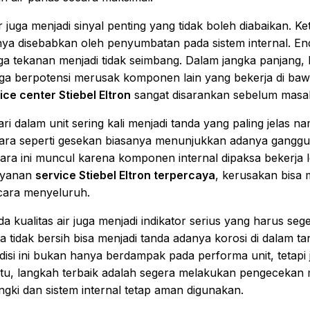
juga menjadi sinyal penting yang tidak boleh diabaikan. Ket
asanya disebabkan oleh penyumbatan pada sistem internal. 
gga tekanan menjadi tidak seimbang. Dalam jangka panjang, 
a berpotensi merusak komponen lain yang bekerja di bawah 
ice center Stiebel Eltron
sangat disarankan sebelum masal
dari dalam unit sering kali menjadi tanda yang paling jelas n
uara seperti gesekan biasanya menunjukkan adanya gang
a ini muncul karena komponen internal dipaksa bekerja leb
layanan
service Stiebel Eltron terpercaya
, kerusakan bisa 
cara menyeluruh.
 kualitas air juga menjadi indikator serius yang harus seger
 tidak bersih bisa menjadi tanda adanya korosi di dalam ta
isi ini bukan hanya berdampak pada performa unit, tetap
tu, langkah terbaik adalah segera melakukan pengecekan 
gki dan sistem internal tetap aman digunakan.