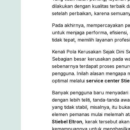
dilakukan dengan kualitas terbaik 
setelah perbaikan, karena semuan
Pada akhirnya, mempercayakan p
untuk menjaga performa, efisiens
tidak tepat, memilih layanan profes
Kenali Pola Kerusakan Sejak Dini 
Sebagian besar kerusakan pada water
sebenarnya terdapat proses penuru
pengguna. Inilah alasan mengapa me
optimal melalui
service center Stie
Banyak pengguna baru menyadari ad
dengan lebih teliti, tanda-tanda 
yang tidak stabil, misalnya, itu bu
elemen pemanas mulai melemah ata
Stiebel Eltron
, kerak tersebut ak
kemampuannya untuk menghasilkan