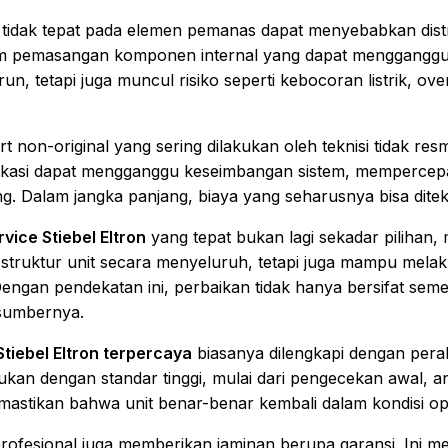
idak tepat pada elemen pemanas dapat menyebabkan distrib
am pemasangan komponen internal yang dapat mengganggu
 tetapi juga muncul risiko seperti kebocoran listrik, ove
t non-original yang sering dilakukan oleh teknisi tidak res
fikasi dapat mengganggu keseimbangan sistem, mempercepa
. Dalam jangka panjang, biaya yang seharusnya bisa diteka
rvice Stiebel Eltron
yang tepat bukan lagi sekadar pilihan,
struktur unit secara menyeluruh, tetapi juga mampu melak
gan pendekatan ini, perbaikan tidak hanya bersifat semen
sumbernya.
Stiebel Eltron terpercaya
biasanya dilengkapi dengan pera
kukan dengan standar tinggi, mulai dari pengecekan awal, a
emastikan bahwa unit benar-benar kembali dalam kondisi o
profesional juga memberikan jaminan berupa garansi. Ini me