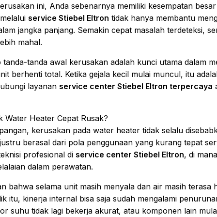
rusakan ini, Anda sebenarnya memiliki kesempatan besa
 melalui
service Stiebel Eltron
tidak hanya membantu mengem
lam jangka panjang. Semakin cepat masalah terdeteksi, sem
ebih mahal.
 tanda-tanda awal kerusakan adalah kunci utama dalam me
t berhenti total. Ketika gejala kecil mulai muncul, itu ada
hubungi layanan
service center Stiebel Eltron terpercaya
a
ak Water Heater Cepat Rusak?
lapangan, kerusakan pada water heater tidak selalu disebabk
ustru berasal dari pola penggunaan yang kurang tepat sert
eknisi profesional di
service center Stiebel Eltron
, di man
elalaian dalam perawatan.
 bahwa selama unit masih menyala dan air masih terasa h
alik itu, kinerja internal bisa saja sudah mengalami penuru
or suhu tidak lagi bekerja akurat, atau komponen lain mu