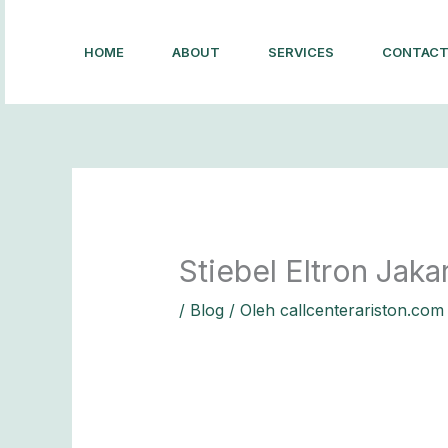
Lewati
ke
HOME
ABOUT
SERVICES
CONTAC
konten
Stiebel Eltron Jaka
/
Blog
/ Oleh
callcenterariston.com