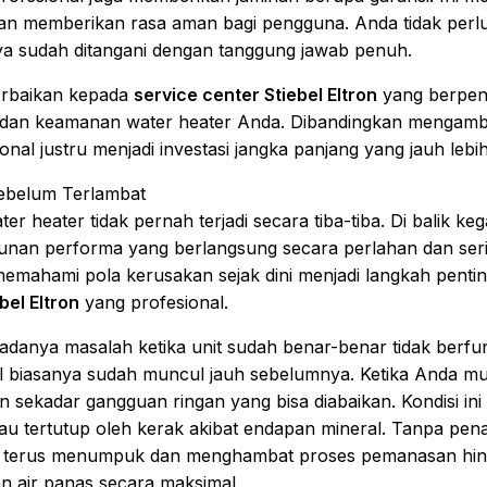
dan memberikan rasa aman bagi pengguna. Anda tidak perlu k
ya sudah ditangani dengan tanggung jawab penuh.
erbaikan kepada
service center Stiebel Eltron
yang berpen
i, dan keamanan water heater Anda. Dibandingkan mengamb
ional justru menjadi investasi jangka panjang yang jauh le
Sebelum Terlambat
 heater tidak pernah terjadi secara tiba-tiba. Di balik kega
nan performa yang berlangsung secara perlahan dan sering 
mahami pola kerusakan sejak dini menjadi langkah penting
bel Eltron
yang profesional.
anya masalah ketika unit sudah benar-benar tidak berfungs
awal biasanya sudah muncul jauh sebelumnya. Ketika Anda m
kan sekadar gangguan ringan yang bisa diabaikan. Kondisi ini
u tertutup oleh kerak akibat endapan mineral. Tanpa pen
an terus menumpuk dan menghambat proses pemanasan hing
 air panas secara maksimal.