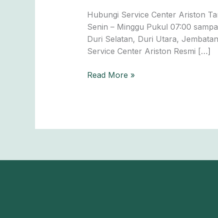
Tambora
Hubungi Service Center Ariston Ta
0811-
Senin – Minggu Pukul 07:00 sampai
611-
Duri Selatan, Duri Utara, Jembata
457
Service Center Ariston Resmi […]
Read More »