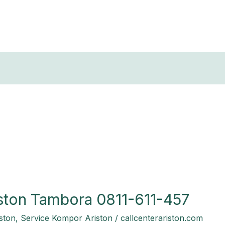
T
iston Tambora 0811-611-457
ston
,
Service Kompor Ariston
/
callcenterariston.com