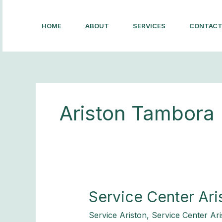
Lewati
ke
HOME
ABOUT
SERVICES
CONTAC
konten
Ariston Tambora
Service
Service Center Ar
Center
Service Ariston
,
Service Center Ari
Ariston