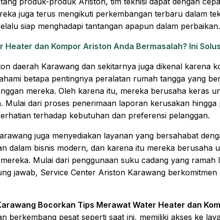
g produk-produk Ariston, tim teknisi dapat dengan cepa
ereka juga terus mengikuti perkembangan terbaru dalam te
lalu siap menghadapi tantangan apapun dalam perbaikan.
 Heater dan Kompor Ariston Anda Bermasalah? Ini Solusi
riston daerah Karawang dan sekitarnya juga dikenal karena
ami betapa pentingnya peralatan rumah tangga yang berf
anggan mereka. Oleh karena itu, mereka berusaha keras 
an. Mulai dari proses penerimaan laporan kerusakan hingga 
erhatian terhadap kebutuhan dan preferensi pelanggan.
on Karawang juga menyediakan layanan yang bersahabat de
gan dalam bisnis modern, dan karena itu mereka berusaha
n mereka. Mulai dari penggunaan suku cadang yang ramah l
ng jawab, Service Center Ariston Karawang berkomitmen 
 Karawang Bocorkan Tips Merawat Water Heater dan Kom
n berkembang pesat seperti saat ini, memiliki akses ke la