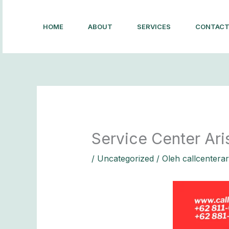
Lewati
ke
HOME
ABOUT
SERVICES
CONTAC
konten
Service Center Ar
/
Uncategorized
/ Oleh
callcentera