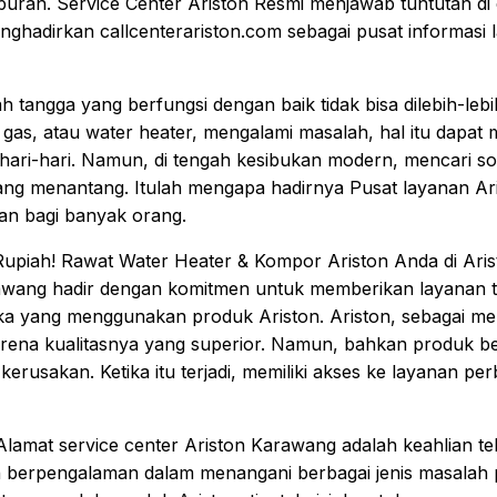
ran. Service Center Ariston Resmi menjawab tuntutan di er
hadirkan callcenterariston.com sebagai pusat informasi 
h tangga yang berfungsi dengan baik tidak bisa dilebih-leb
r gas, atau water heater, mengalami masalah, hal itu dap
hari-hari. Namun, di tengah kesibukan modern, mencari so
ang menantang. Itulah mengapa hadirnya Pusat layanan Ar
an bagi banyak orang.
Rupiah! Rawat Water Heater & Kompor Ariston Anda di Aris
rawang hadir dengan komitmen untuk memberikan layanan t
a yang menggunakan produk Ariston. Ariston, sebagai mer
rena kualitasnya yang superior. Namun, bahkan produk berk
erusakan. Ketika itu terjadi, memiliki akses ke layanan pe
lamat service center Ariston Karawang adalah keahlian tek
 dan berpengalaman dalam menangani berbagai jenis masalah