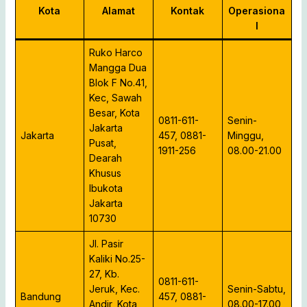
Kota
Alamat
Kontak
Operasiona
l
Ruko Harco
Mangga Dua
Blok F No.41,
Kec, Sawah
Besar, Kota
0811-611-
Senin-
Jakarta
Jakarta
457, 0881-
Minggu,
Pusat,
1911-256
08.00-21.00
Dearah
Khusus
Ibukota
Jakarta
10730
Jl. Pasir
Kaliki No.25-
27, Kb.
0811-611-
Jeruk, Kec.
Senin-Sabtu,
Bandung
457, 0881-
Andir, Kota
08.00-17.00