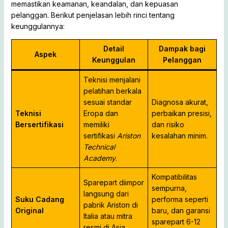
memastikan keamanan, keandalan, dan kepuasan
pelanggan. Berikut penjelasan lebih rinci tentang
keunggulannya:
Detail
Dampak bagi
Aspek
Keunggulan
Pelanggan
Teknisi menjalani
pelatihan berkala
sesuai standar
Diagnosa akurat,
Teknisi
Eropa dan
perbaikan presisi,
Bersertifikasi
memiliki
dan risiko
sertifikasi
Ariston
kesalahan minim.
Technical
Academy
.
Kompatibilitas
Sparepart diimpor
sempurna,
langsung dari
Suku Cadang
performa seperti
pabrik Ariston di
Original
baru, dan garansi
Italia atau mitra
sparepart 6-12
resmi di Asia.