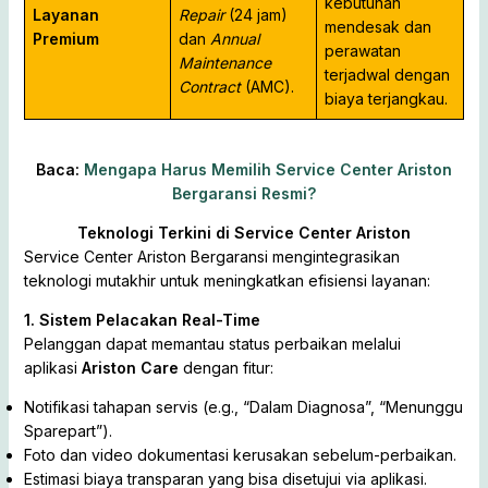
kebutuhan
Layanan
Repair
(24 jam)
mendesak dan
Premium
dan
Annual
perawatan
Maintenance
terjadwal dengan
Contract
(AMC).
biaya terjangkau.
Baca:
Mengapa Harus Memilih Service Center Ariston
Bergaransi Resmi?
Teknologi Terkini di Service Center Ariston
Service Center Ariston Bergaransi mengintegrasikan
teknologi mutakhir untuk meningkatkan efisiensi layanan:
1. Sistem Pelacakan Real-Time
Pelanggan dapat memantau status perbaikan melalui
aplikasi
Ariston Care
dengan fitur:
Notifikasi tahapan servis (e.g., “Dalam Diagnosa”, “Menunggu
Sparepart”).
Foto dan video dokumentasi kerusakan sebelum-perbaikan.
Estimasi biaya transparan yang bisa disetujui via aplikasi.