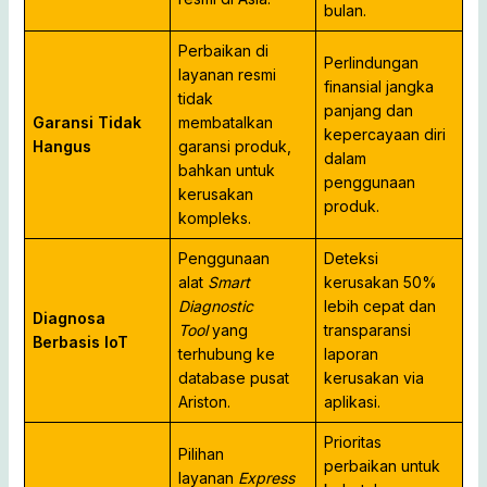
bulan.
Perbaikan di
Perlindungan
layanan resmi
finansial jangka
tidak
panjang dan
Garansi Tidak
membatalkan
kepercayaan diri
Hangus
garansi produk,
dalam
bahkan untuk
penggunaan
kerusakan
produk.
kompleks.
Penggunaan
Deteksi
alat
Smart
kerusakan 50%
Diagnostic
lebih cepat dan
Diagnosa
Tool
yang
transparansi
Berbasis IoT
terhubung ke
laporan
database pusat
kerusakan via
Ariston.
aplikasi.
Prioritas
Pilihan
perbaikan untuk
layanan
Express