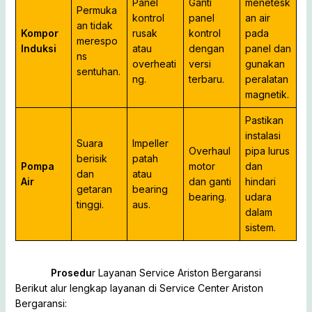
Panel
Ganti
menetesk
Permuka
kontrol
panel
an air
an tidak
Kompor
rusak
kontrol
pada
merespo
Induksi
atau
dengan
panel dan
ns
overheati
versi
gunakan
sentuhan.
ng.
terbaru.
peralatan
magnetik.
Pastikan
instalasi
Suara
Impeller
Overhaul
pipa lurus
berisik
patah
Pompa
motor
dan
dan
atau
Air
dan ganti
hindari
getaran
bearing
bearing.
udara
tinggi.
aus.
dalam
sistem.
Prosedu
r Layanan Service Ariston Bergaransi
Berikut alur lengkap layanan di Service Center Ariston
Bergaransi: