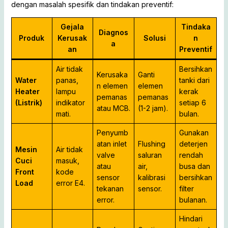
dengan masalah spesifik dan tindakan preventif:
Gejala
Tindaka
Diagnos
Produk
Kerusak
Solusi
n
a
an
Preventif
Air tidak
Bersihkan
Kerusaka
Ganti
Water
panas,
tanki dari
n elemen
elemen
Heater
lampu
kerak
pemanas
pemanas
(Listrik)
indikator
setiap 6
atau MCB.
(1-2 jam).
mati.
bulan.
Penyumb
Gunakan
atan inlet
Flushing
deterjen
Mesin
Air tidak
valve
saluran
rendah
Cuci
masuk,
atau
air,
busa dan
Front
kode
sensor
kalibrasi
bersihkan
Load
error E4.
tekanan
sensor.
filter
error.
bulanan.
Hindari