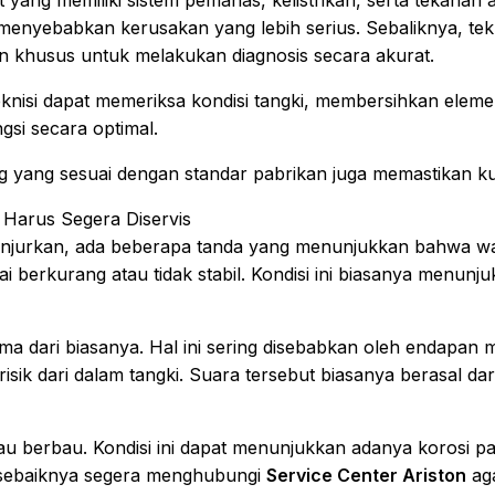
ang memiliki sistem pemanas, kelistrikan, serta tekanan 
menyebabkan kerusakan yang lebih serius. Sebaliknya, tekn
an khusus untuk melakukan diagnosis secara akurat.
teknisi dapat memeriksa kondisi tangki, membersihkan elem
si secara optimal.
 yang sesuai dengan standar pabrikan juga memastikan kual
 Harus Segera Diservis
ianjurkan, ada beberapa tanda yang menunjukkan bahwa 
i berkurang atau tidak stabil. Kondisi ini biasanya menu
ma dari biasanya. Hal ini sering disebabkan oleh endapa
sik dari dalam tangki. Suara tersebut biasanya berasal da
u berbau. Kondisi ini dapat menunjukkan adanya korosi pad
, sebaiknya segera menghubungi
Service Center Ariston
aga