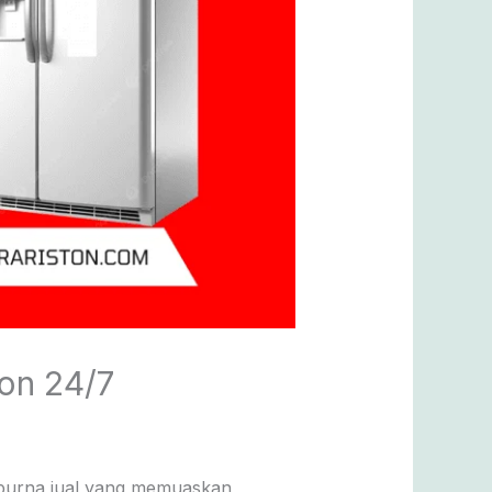
on 24/7
n purna jual yang memuaskan