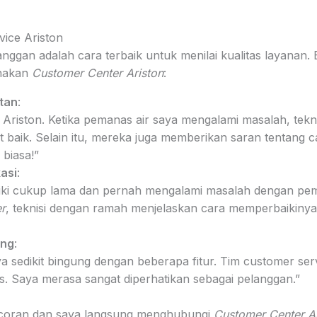
ice Ariston
ggan adalah cara terbaik untuk menilai kualitas layanan. 
unakan
Customer Center Ariston
:
atan
:
Ariston. Ketika pemanas air saya mengalami masalah, tekn
baik. Selain itu, mereka juga memberikan saran tentang 
 biasa!”
asi
:
iki cukup lama dan pernah mengalami masalah dengan pem
r
, teknisi dengan ramah menjelaskan cara memperbaikinya
ang
:
ya sedikit bingung dengan beberapa fitur. Tim customer s
. Saya merasa sangat diperhatikan sebagai pelanggan.”
coran dan saya langsung menghubungi
Customer Center Ar