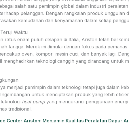
sebagai salah satu pemimpin global dalam industri peralat
asi terhadap pelanggan. Dengan rangkaian produk unggulan
merasakan kemudahan dan kenyamanan dalam setiap pengg
 Teruji Waktu
an ratus enam puluh delapan di Italia, Ariston telah berk
umah tangga. Merek ini dimulai dengan fokus pada pemanas 
ncakup oven, kompor, mesin cuci, dan banyak lagi. Deng
asil menghadirkan teknologi canggih yang dirancang unt
ngkungan
anya menjadi pemimpin dalam teknologi tetapi juga dalam keb
 pengembangan untuk menciptakan produk yang lebih efisie
teknologi
heat pump
yang mengurangi penggunaan energi h
s tradisional.
e Center Ariston: Menjamin Kualitas Peralatan Dapur A