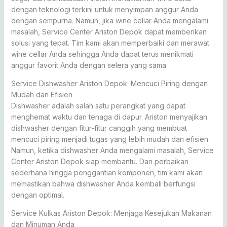
dengan teknologi terkini untuk menyimpan anggur Anda
dengan sempurna. Namun, jika wine cellar Anda mengalami
masalah, Service Center Ariston Depok dapat memberikan
solusi yang tepat. Tim kami akan memperbaiki dan merawat
wine cellar Anda sehingga Anda dapat terus menikmati
anggur favorit Anda dengan selera yang sama.
Service Dishwasher Ariston Depok: Mencuci Piring dengan
Mudah dan Efisien
Dishwasher adalah salah satu perangkat yang dapat
menghemat waktu dan tenaga di dapur. Ariston menyajikan
dishwasher dengan fitur-fitur canggih yang membuat
mencuci piring menjadi tugas yang lebih mudah dan efisien.
Namun, ketika dishwasher Anda mengalami masalah, Service
Center Ariston Depok siap membantu. Dari perbaikan
sederhana hingga penggantian komponen, tim kami akan
memastikan bahwa dishwasher Anda kembali berfungsi
dengan optimal.
Service Kulkas Ariston Depok: Menjaga Kesejukan Makanan
dan Minuman Anda