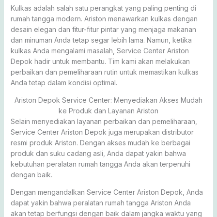
Kulkas adalah salah satu perangkat yang paling penting di
rumah tangga modern. Ariston menawarkan kulkas dengan
desain elegan dan fitur-fitur pintar yang menjaga makanan
dan minuman Anda tetap segar lebih lama. Namun, ketika
kulkas Anda mengalami masalah, Service Center Ariston
Depok hadir untuk membantu. Tim kami akan melakukan
perbaikan dan pemeliharaan rutin untuk memastikan kulkas
Anda tetap dalam kondisi optimal.
Ariston Depok Service Center: Menyediakan Akses Mudah
ke Produk dan Layanan Ariston
Selain menyediakan layanan perbaikan dan pemeliharaan,
Service Center Ariston Depok juga merupakan distributor
resmi produk Ariston. Dengan akses mudah ke berbagai
produk dan suku cadang asli, Anda dapat yakin bahwa
kebutuhan peralatan rumah tangga Anda akan terpenuhi
dengan baik.
Dengan mengandalkan Service Center Ariston Depok, Anda
dapat yakin bahwa peralatan rumah tangga Ariston Anda
akan tetap berfungsi dengan baik dalam jangka waktu yang