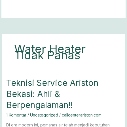
Lewati
ke
konten
Water Heater
Tidak Panas
Teknisi
Teknisi Service Ariston
Service
Bekasi: Ahli &
Ariston
Bekasi:
Berpengalaman!!
Ahli
&
1 Komentar
/
Uncategorized
/
callcenterariston.com
Berpengalaman!!
Di era modern ini, pemanas air telah menjadi kebutuhan