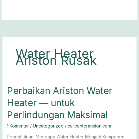
Lewati
ke
konten
Water Heater
Ariston Rusak
Perbaikan
Perbaikan Ariston Water
Ariston
Heater — untuk
Water
Heater
Perlindungan Maksimal
— untuk
Perlindungan
1 Komentar
/
Uncategorized
/
callcenterariston.com
Maksimal
Pendahuluan: Mengapa Water Heater Menjadi Komponen