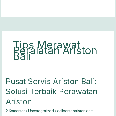
Lewati
ke
konten
Tips Merawat
Peralatan Ariston
Bali
Pusat
Pusat Servis Ariston Bali:
Servis
Solusi Terbaik Perawatan
Ariston
Bali:
Ariston
Solusi
Terbaik
2 Komentar
/
Uncategorized
/
callcenterariston.com
Perawatan