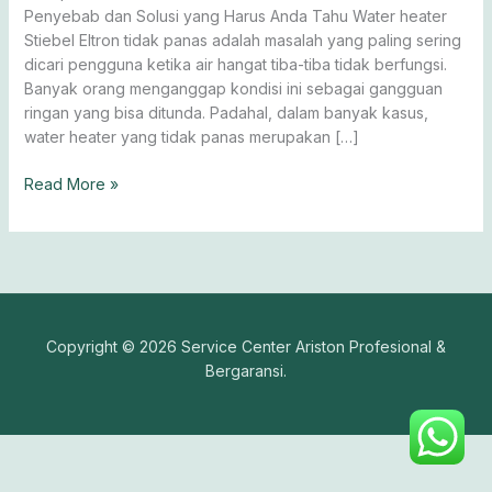
Solusinya
Penyebab dan Solusi yang Harus Anda Tahu Water heater
Stiebel Eltron tidak panas adalah masalah yang paling sering
dicari pengguna ketika air hangat tiba-tiba tidak berfungsi.
Banyak orang menganggap kondisi ini sebagai gangguan
ringan yang bisa ditunda. Padahal, dalam banyak kasus,
water heater yang tidak panas merupakan […]
Read More »
Copyright © 2026 Service Center Ariston Profesional &
Bergaransi.