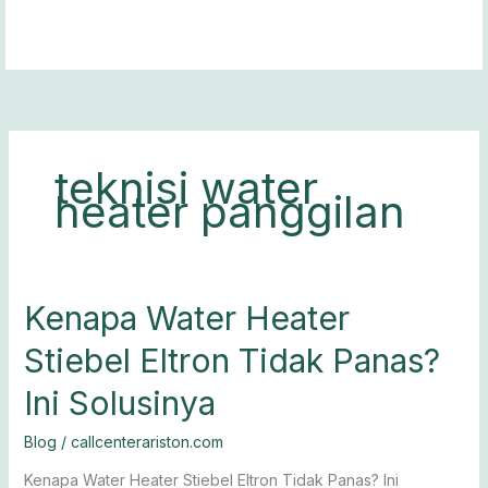
Lewati
ke
konten
teknisi water
heater panggilan
Kenapa
Kenapa Water Heater
Water
Stiebel Eltron Tidak Panas?
Heater
Stiebel
Ini Solusinya
Eltron
Tidak
Blog
/
callcenterariston.com
Panas?
Ini
Kenapa Water Heater Stiebel Eltron Tidak Panas? Ini