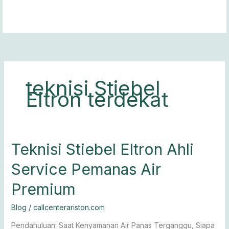
Lewati
ke
konten
teknisi Stiebel
Eltron terdekat
Teknisi
Teknisi Stiebel Eltron Ahli
Stiebel
Service Pemanas Air
Eltron
Ahli
Premium
Service
Pemanas
Blog
/
callcenterariston.com
Air
Premium
Pendahuluan: Saat Kenyamanan Air Panas Terganggu, Siapa