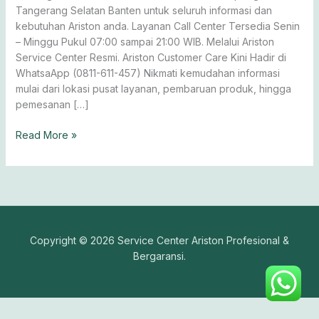
&
Tangerang Selatan Banten untuk seluruh informasi dan
Kompor
kebutuhan Ariston anda. Layanan Call Center Tersedia Senin
Gas
– Minggu Pukul 07:00 sampai 21:00 WIB. Melalui Ariston
Service Center Resmi. Ariston Customer Care Kini Hadir di
WhatsaApp (0811-611-457) Nikmati kemudahan informasi
mulai dari lokasi pusat layanan, pembaruan produk, hingga
pemesanan […]
Read More »
Copyright © 2026 Service Center Ariston Profesional &
Bergaransi.