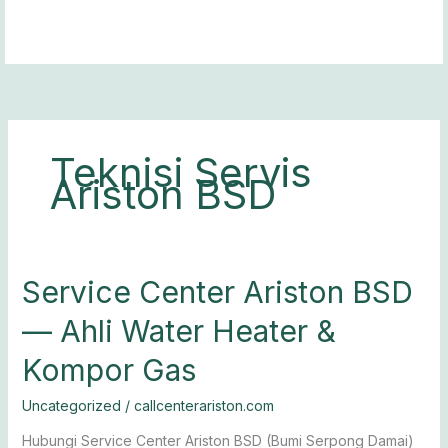
Lewati
ke
konten
Teknisi Servis
Ariston BSD
Service
Service Center Ariston BSD
Center
— Ahli Water Heater &
Ariston
BSD
Kompor Gas
—
Ahli
Uncategorized
/
callcenterariston.com
Water
Heater
Hubungi Service Center Ariston BSD (Bumi Serpong Damai)