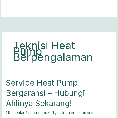
Lewati
ke
konten
Teknisi Heat
Pump
Berpengalaman
Service
Service Heat Pump
Heat
Bergaransi – Hubungi
Pump
Bergaransi
Ahlinya Sekarang!
–
Hubungi
1 Komentar
/
Uncategorized
/
callcenterariston.com
Ahlinya