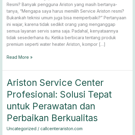
Solusi
Resmi? Banyak pengguna Ariston yang masih bertanya-
Total
tanya, “Mengapa saya harus memilih Service Ariston resmi?
Bukankah teknisi umum juga bisa memperbaiki?” Pertanyaan
ini wajar, karena tidak sedikit orang yang menganggap
semua layanan servis sama saja. Padahal, kenyataannya
tidak sesederhana itu. Ketika berbicara tentang produk
premium seperti water heater Ariston, kompor […]
Read More »
Ariston
Ariston Service Center
Service
Profesional: Solusi Tepat
Center
Profesional:
untuk Perawatan dan
Solusi
Tepat
Perbaikan Berkualitas
untuk
Perawatan
Uncategorized
/
callcenterariston.com
dan