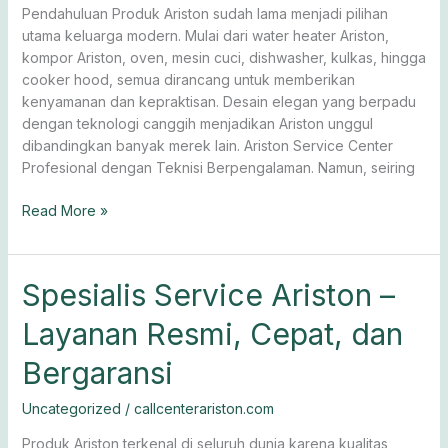
Pendahuluan Produk Ariston sudah lama menjadi pilihan
Perbaikan
utama keluarga modern. Mulai dari water heater Ariston,
Berkualitas
kompor Ariston, oven, mesin cuci, dishwasher, kulkas, hingga
cooker hood, semua dirancang untuk memberikan
kenyamanan dan kepraktisan. Desain elegan yang berpadu
dengan teknologi canggih menjadikan Ariston unggul
dibandingkan banyak merek lain. Ariston Service Center
Profesional dengan Teknisi Berpengalaman. Namun, seiring
Read More »
Spesialis
Spesialis Service Ariston –
Service
Layanan Resmi, Cepat, dan
Ariston
–
Bergaransi
Layanan
Resmi,
Uncategorized
/
callcenterariston.com
Cepat,
dan
Produk Ariston terkenal di seluruh dunia karena kualitas