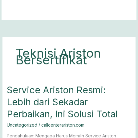
Lewati
ke
konten
Teknisi Ariston
Bersertifikat
Service
Service Ariston Resmi:
Ariston
Lebih dari Sekadar
Resmi:
Lebih
Perbaikan, Ini Solusi Total
dari
Sekadar
Uncategorized
/
callcenterariston.com
Perbaikan,
Ini
Pendahuluan: Mengapa Harus Memilih Service Ariston