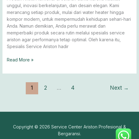
Bergaransi
unggul, inovasi berkelanjutan, dan desain elegan. Kami
merancang setiap produk, mulai dari water heater hingga
kompor modern, untuk mempermudah kehidupan sehari-hari
Anda. Namun demikian, Anda perlu merawat dan
memperbaiki produk secara rutin melalui spesialis service
ariston agar performanya tetap optimal. Oleh karena itu,
Spesialis Service Ariston hadir
Read More »
1
2
…
4
Next
→
Copyright © 2026 Service Center Ariston Profesional &
Bergaransi.