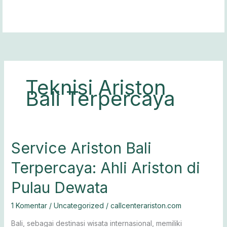
Lewati
ke
konten
Teknisi Ariston
Bali Terpercaya
Service
Service Ariston Bali
Ariston
Terpercaya: Ahli Ariston di
Bali
Terpercaya:
Pulau Dewata
Ahli
Ariston
1 Komentar
/
Uncategorized
/
callcenterariston.com
di
Pulau
Bali, sebagai destinasi wisata internasional, memiliki