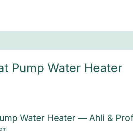
T
t Pump Water Heater
ump Water Heater — Ahli & Prof
com