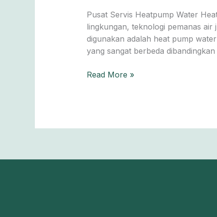
Water
Pusat Servis Heatpump Water Heate
Heater
lingkungan, teknologi pemanas air 
— Ahli
digunakan adalah heat pump water
&
yang sangat berbeda dibandingkan
Profesional
Read More »