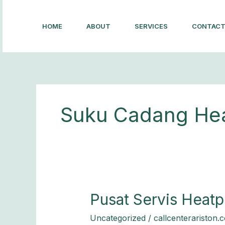
Lewati
ke
HOME
ABOUT
SERVICES
CONTAC
konten
Suku Cadang Hea
Pusat
Pusat Servis Heatp
Servis
Uncategorized
/
callcenterariston.
Heatpump