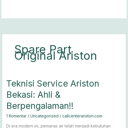
Lewati
ke
konten
Spare Part
Original Ariston
Teknisi
Teknisi Service Ariston
Service
Bekasi: Ahli &
Ariston
Bekasi:
Berpengalaman!!
Ahli
&
1 Komentar
/
Uncategorized
/
callcenterariston.com
Berpengalaman!!
Di era modern ini, pemanas air telah menjadi kebutuhan