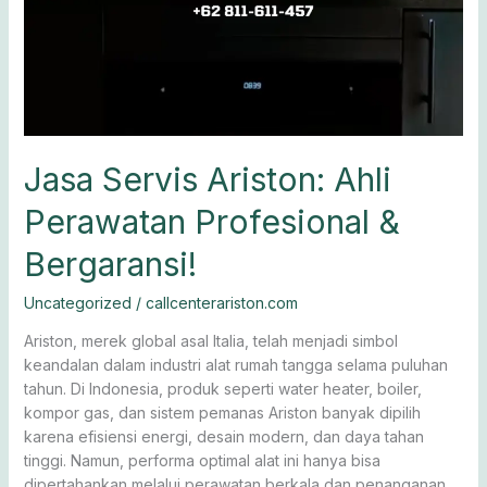
Jasa Servis Ariston: Ahli
Perawatan Profesional &
Bergaransi!
Uncategorized
/
callcenterariston.com
Ariston, merek global asal Italia, telah menjadi simbol
keandalan dalam industri alat rumah tangga selama puluhan
tahun. Di Indonesia, produk seperti water heater, boiler,
kompor gas, dan sistem pemanas Ariston banyak dipilih
karena efisiensi energi, desain modern, dan daya tahan
tinggi. Namun, performa optimal alat ini hanya bisa
dipertahankan melalui perawatan berkala dan penanganan