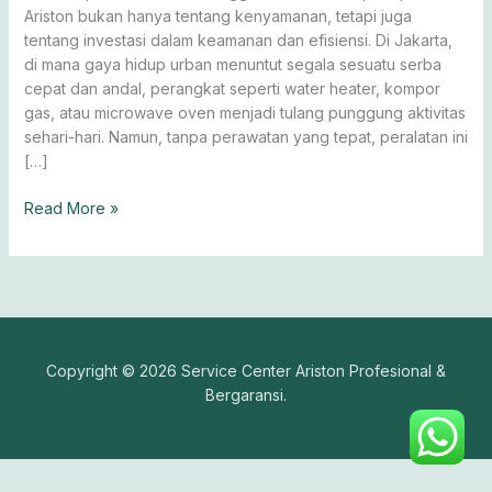
Anda
Ariston bukan hanya tentang kenyamanan, tetapi juga
Hari
tentang investasi dalam keamanan dan efisiensi. Di Jakarta,
Ini!
di mana gaya hidup urban menuntut segala sesuatu serba
cepat dan andal, perangkat seperti water heater, kompor
gas, atau microwave oven menjadi tulang punggung aktivitas
sehari-hari. Namun, tanpa perawatan yang tepat, peralatan ini
[…]
Read More »
Copyright © 2026 Service Center Ariston Profesional &
Bergaransi.