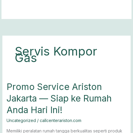
Lewati
ke
konten
Servis Kompor
Gas
Promo
Promo Service Ariston
Service
Jakarta — Siap ke Rumah
Ariston
Jakarta
Anda Hari Ini!
—
Siap
Uncategorized
/
callcenterariston.com
ke
Rumah
Memiliki peralatan rumah tangga berkualitas seperti produk