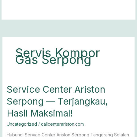
Lewati
ke
konten
Servis Kompor
Gas Serpong
Service
Service Center Ariston
Center
Serpong — Terjangkau,
Ariston
Serpong
Hasil Maksimal!
—
Terjangkau,
Uncategorized
/
callcenterariston.com
Hasil
Maksimal!
Hubungi Service Center Ariston Serpong Tangerang Selatan