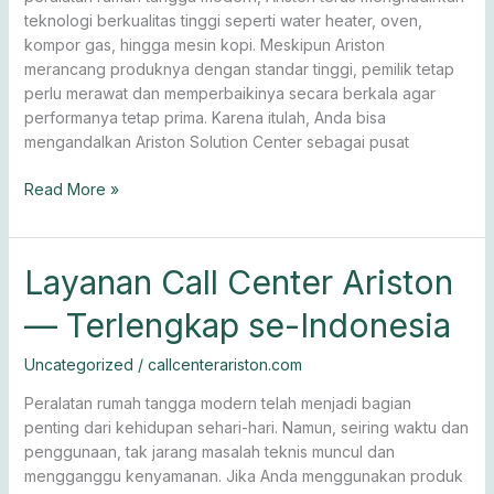
teknologi berkualitas tinggi seperti water heater, oven,
kompor gas, hingga mesin kopi. Meskipun Ariston
merancang produknya dengan standar tinggi, pemilik tetap
perlu merawat dan memperbaikinya secara berkala agar
performanya tetap prima. Karena itulah, Anda bisa
mengandalkan Ariston Solution Center sebagai pusat
Read More »
Layanan
Layanan Call Center Ariston
Call
— Terlengkap se-Indonesia
Center
Ariston
Uncategorized
/
callcenterariston.com
—
Terlengkap
Peralatan rumah tangga modern telah menjadi bagian
se-
penting dari kehidupan sehari-hari. Namun, seiring waktu dan
Indonesia
penggunaan, tak jarang masalah teknis muncul dan
mengganggu kenyamanan. Jika Anda menggunakan produk