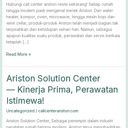
Hubungi call center ariston resmi sekarang! Setiap rumah
tangga modern pasti mengenal merek Ariston. Dari water
heater, kompor, oven, microwave, hingga mesin kopi dan
wine cellar, produk-produk Ariston telah menjadi bagian tak
terpisahkan dari kehidupan sehari-hari. Namun, sebagus
apapun kualitas suatu produk, perawatan dan servis berkala
tetaplah […]
Read More »
Ariston
Ariston Solution Center
Solution
— Kinerja Prima, Perawatan
Center
— Kinerja
Istimewa!
Prima,
Perawatan
Uncategorized
/
callcenterariston.com
Istimewa!
Ariston Solution Center, Sebagai pemimpin dalam industri
peralatan rumah tangga modern, Ariston terus menghadirkan