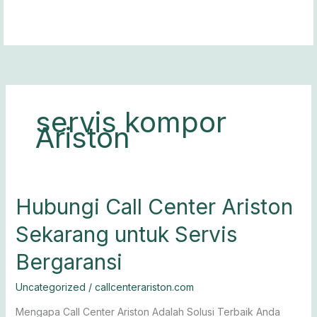
Lewati
ke
konten
servis kompor
Ariston
Hubungi
Hubungi Call Center Ariston
Call
Sekarang untuk Servis
Center
Ariston
Bergaransi
Sekarang
untuk
Uncategorized
/
callcenterariston.com
Servis
Bergaransi
Mengapa Call Center Ariston Adalah Solusi Terbaik Anda