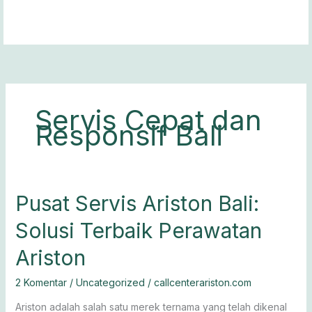
Lewati
ke
konten
Servis Cepat dan
Responsif Bali
Pusat
Pusat Servis Ariston Bali:
Servis
Solusi Terbaik Perawatan
Ariston
Bali:
Ariston
Solusi
Terbaik
2 Komentar
/
Uncategorized
/
callcenterariston.com
Perawatan
Ariston
Ariston adalah salah satu merek ternama yang telah dikenal