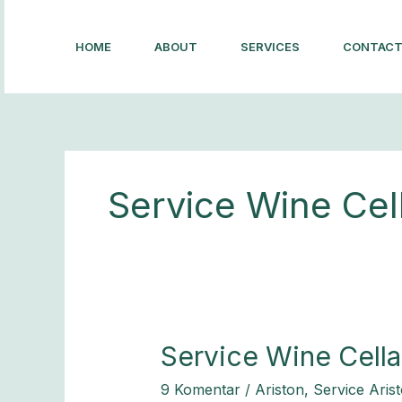
Lewati
ke
HOME
ABOUT
SERVICES
CONTAC
konten
Service Wine Cell
Service
Service Wine Cella
Wine
9 Komentar
/
Ariston
,
Service Aris
Cellar