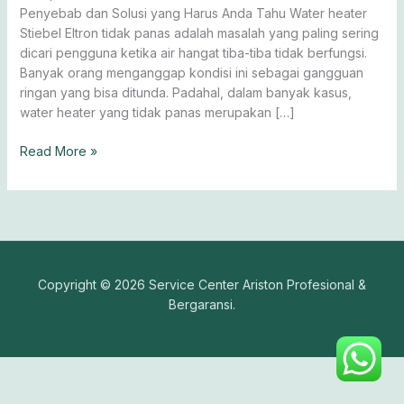
Solusinya
Penyebab dan Solusi yang Harus Anda Tahu Water heater
Stiebel Eltron tidak panas adalah masalah yang paling sering
dicari pengguna ketika air hangat tiba-tiba tidak berfungsi.
Banyak orang menganggap kondisi ini sebagai gangguan
ringan yang bisa ditunda. Padahal, dalam banyak kasus,
water heater yang tidak panas merupakan […]
Read More »
Copyright © 2026 Service Center Ariston Profesional &
Bergaransi.