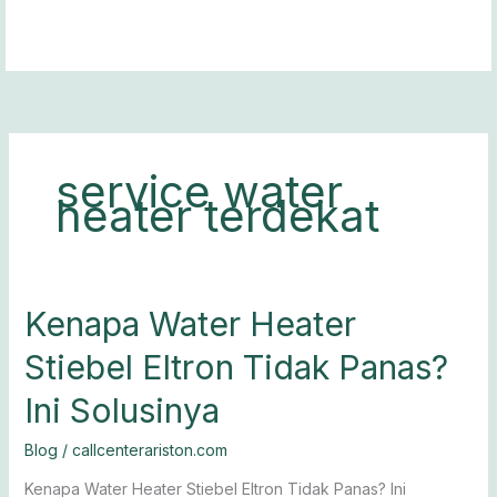
Lewati
ke
konten
service water
heater terdekat
Kenapa
Kenapa Water Heater
Water
Stiebel Eltron Tidak Panas?
Heater
Stiebel
Ini Solusinya
Eltron
Tidak
Blog
/
callcenterariston.com
Panas?
Ini
Kenapa Water Heater Stiebel Eltron Tidak Panas? Ini