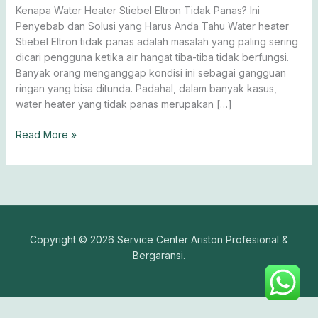
Ini
Kenapa Water Heater Stiebel Eltron Tidak Panas? Ini
Solusinya
Penyebab dan Solusi yang Harus Anda Tahu Water heater
Stiebel Eltron tidak panas adalah masalah yang paling sering
dicari pengguna ketika air hangat tiba-tiba tidak berfungsi.
Banyak orang menganggap kondisi ini sebagai gangguan
ringan yang bisa ditunda. Padahal, dalam banyak kasus,
water heater yang tidak panas merupakan […]
Read More »
Copyright © 2026 Service Center Ariston Profesional &
Bergaransi.